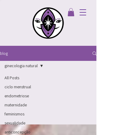
blog
ginecologia natural
All Posts
ginecologia
ciclo menstrual
endometriose
natural
maternidade
feminismos
sexualidade
anticoncepção