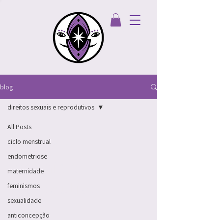
blog
direitos sexuais e reprodutivos
All Posts
direitos
ciclo menstrual
endometriose
sexuais e
maternidade
reprodutivos
feminismos
sexualidade
anticoncepção