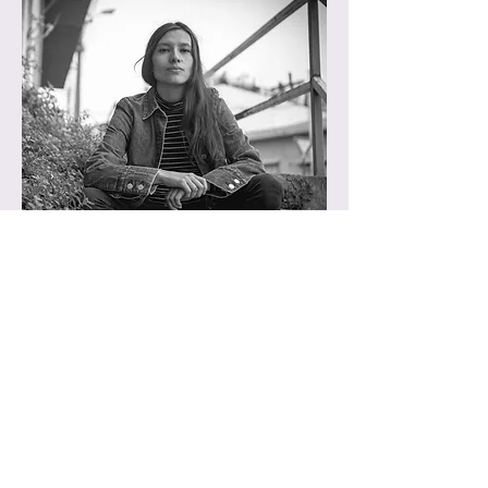
PABLA PÉREZ SAN MARTÍN
Chile |
direção editorial
Escritora, investigadora social e parteira
tradicional. Se dedica a direção de
conteúdos digitais e impressos para o
projeto. Desde a infância vive no campo,
onde cultiva uma estreita relação com a
terra. Trabalha há muitos anos com