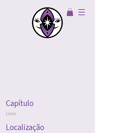
UM LIVRO PARA
PARTEIRAS | em
espanhol
Capítulo
Livro
Localização